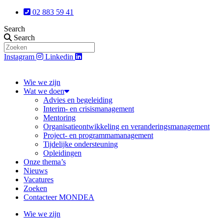
Ga
02 883 59 41
naar
Search
de
Search
inhoud
Instagram
Linkedin
Wie we zijn
Wat we doen
Advies en begeleiding
Interim- en crisismanagement
Mentoring
Organisatieontwikkeling en veranderingsmanagement
Project- en programmamanagement
Tijdelijke ondersteuning
Opleidingen
Onze thema’s
Nieuws
Vacatures
Zoeken
Contacteer MONDEA
Wie we zijn