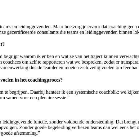
eams en leidinggevenden. Maar hoe zorg je ervoor dat coaching geen ee
nze gecertificeerde consultants die teams en leidinggevenden binnen lok
dt?
goed begrijpt waarom ik er ben en wat ze van het traject kunnen verwa
jn coachees om zelf te rapporteren wat we bespreken, zodat er transpara
 samenwerking dus de teamleden moeten zich veilig voelen om feedbac
 voelen in het coachingproces?
te begrijpen. Daarbij hanteer ik een systemische coachblik: we kijken n
am samen voor een plenaire sessie.”
n leidinggevende functie, zonder voldoende ondersteuning. Dat brengt 
pvolgen. Zonder goede begeleiding verliezen teams dan wel eens het over
en goede afstemming.”