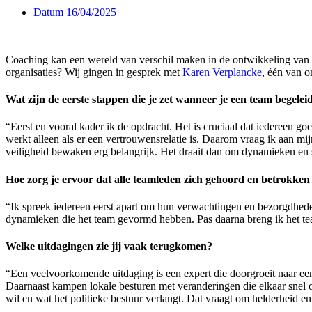
Datum
16/04/2025
Coaching kan een wereld van verschil maken in de ontwikkeling van t
organisaties? Wij gingen in gesprek met
Karen Verplancke
, één van o
Wat zijn de eerste stappen die je zet wanneer je een team begelei
“Eerst en vooral kader ik de opdracht. Het is cruciaal dat iedereen 
werkt alleen als er een vertrouwensrelatie is. Daarom vraag ik aan mi
veiligheid bewaken erg belangrijk. Het draait dan om dynamieken en
Hoe zorg je ervoor dat alle teamleden zich gehoord en betrokken
“Ik spreek iedereen eerst apart om hun verwachtingen en bezorgdheden 
dynamieken die het team gevormd hebben. Pas daarna breng ik het te
Welke uitdagingen zie jij vaak terugkomen?
“Een veelvoorkomende uitdaging is een expert die doorgroeit naar ee
Daarnaast kampen lokale besturen met veranderingen die elkaar snel o
wil en wat het politieke bestuur verlangt. Dat vraagt om helderheid 