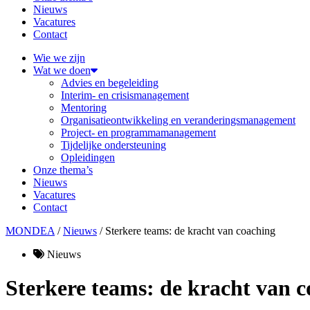
Nieuws
Vacatures
Contact
Wie we zijn
Wat we doen
Advies en begeleiding
Interim- en crisismanagement
Mentoring
Organisatieontwikkeling en veranderingsmanagement
Project- en programmamanagement
Tijdelijke ondersteuning
Opleidingen
Onze thema’s
Nieuws
Vacatures
Contact
MONDEA
/
Nieuws
/
Sterkere teams: de kracht van coaching
Nieuws
Sterkere teams: de kracht van 