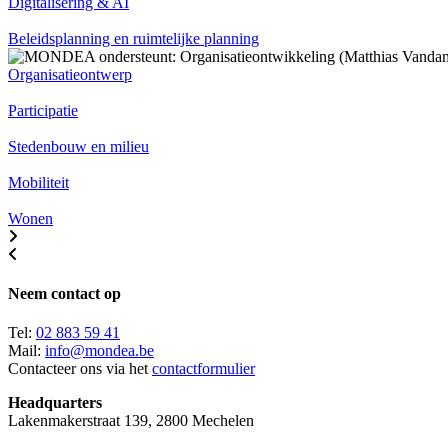
Digitalisering & AI
Beleidsplanning en ruimtelijke planning
Organisatieontwerp
Participatie
Stedenbouw en milieu
Mobiliteit
Wonen
Neem contact op
Tel:
02 883 59 41
Mail:
info@mondea.be
Contacteer ons via het
contactformulier
Headquarters
Lakenmakerstraat 139, 2800 Mechelen